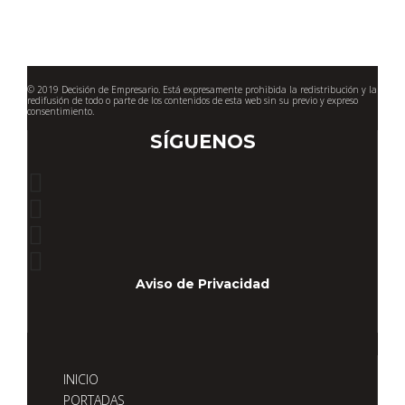
© 2019 Decisión de Empresario. Está expresamente prohibida la redistribución y la
redifusión de todo o parte de los contenidos de esta web sin su previo y expreso
consentimiento.
SÍGUENOS
Aviso de Privacidad
INICIO
PORTADAS