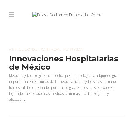
ARTÍCULO DE PORTADA
,
PORTADA
Innovaciones Hospitalarias
de México
Medicina y tecnología Es un hecho que la tecnología ha adquirido gran
importancia en el mundo de la medicina actual, y los seres humanos
hemos salido beneficiados por mucho gracias a los nuevos avances,
logrando que las prácticas médicas sean más rápidas, seguras y
eficaces. ...