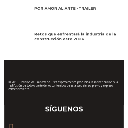
POR AMOR AL ARTE -TRAILER
Retos que enfrentará la industria de la
construcción este 2026
© 2019 Decisión de Empresario. Está expresamente prohibida la redistribución y la
redifusión de todo o parte de los contenidos de esta web sin su previo y expreso
consentimiento.
SÍGUENOS