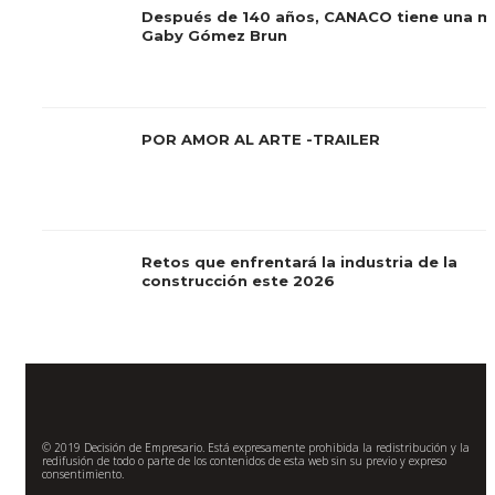
Después de 140 años, CANACO tiene una mu
Gaby Gómez Brun
POR AMOR AL ARTE -TRAILER
Retos que enfrentará la industria de la
construcción este 2026
© 2019 Decisión de Empresario. Está expresamente prohibida la redistribución y la
redifusión de todo o parte de los contenidos de esta web sin su previo y expreso
consentimiento.