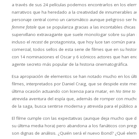
a través de sus 24 películas podemos encontrarlos en los elem
narrativos que ha heredado a la creatividad de innumerables aut
personaje central como un carismático aunque peligroso ser hu
femme fatale
que se populariza gracias a las incontables chicas 
supervillano extravagante que suele monologar sobre su plan 
incluso el
recast
de protagonista, que hoy luce tan común para el
comercial, todos sellos de esta serie de filmes que en su histori
con 14 nominaciones el Oscar y 6 icónicos actores que han enc
agente secreto más popular de la historia cinematográfica.
Esa apropiación de elementos se han notado mucho en los últ
filmes, interpretados por Daniel Craig, que se despide este mes
última ocasión actuando con licencia para matar, en
No time to d
atrevida aventura del espía que, además de romper con muchos
de la saga, busca sentirse moderna y atrevida para el público act
El filme cumple con las expectativas (aunque deja mucho que d
su última media hora) pero abandona a los fanáticos con pregu
son dignas de análisis. ¿Quién será el nuevo Bond? ¿Qué elem