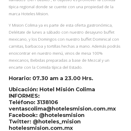
típica regional donde se cuente con una propiedad de la
marca Hoteles Mision.
Y Mision Colima ya es parte de esta oferta gastronómica,
Deléitate de lunes a sábado con nuestro desayuno buffet
mexicano, y los Domingos con nuestro buffet Dominical con
carnitas, barbacoa y tortillas hechas a mano. Además podrás
enoicontrar en nuestro menú, vinos de mesa 100%
mexicanos, Bebidas preparadas a base de Mezcal y un
encarte con la Comida típica del Estado.
Horario: 07.30 am a 23.00 Hrs.
Ubicación: Hotel Misión Colima
INFORMES:
Teléfono: 3138106
ventascolima@hotelesmision.com.mx
Facebook: @hotelesmision
Twitter: @hoteles_mision
hotelesmision.com.mx