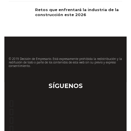
Retos que enfrentará la industria de la
construcción este 2026
© 2019 Decisión de Empresario. Está expresamente prohibida la redistribución y la
redifusión de todo o parte de los contenidos de esta web sin su previo y expreso
consentimiento.
SÍGUENOS