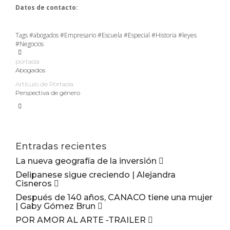
Datos de contacto:
Tags
#abogados
#Empresario
#Escuela
#Especial
#Historia
#leyes
#Negocios
portada
Abogados
Artículo de Portada
Perspectiva de género
Entradas recientes
La nueva geografía de la inversión
Delipanese sigue creciendo | Alejandra
Cisneros
Después de 140 años, CANACO tiene una mujer
| Gaby Gómez Brun
POR AMOR AL ARTE -TRAILER