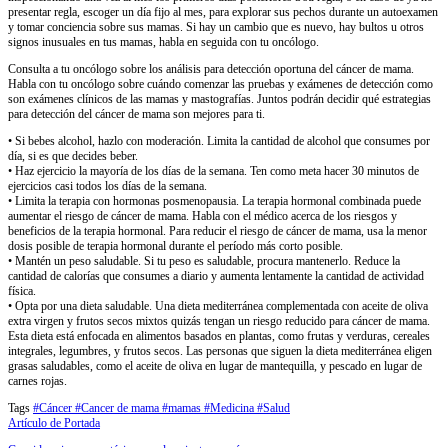
presentar regla, escoger un día fijo al mes, para explorar sus pechos durante un autoexamen
y tomar conciencia sobre sus mamas. Si hay un cambio que es nuevo, hay bultos u otros
signos inusuales en tus mamas, habla en seguida con tu oncólogo.
Consulta a tu oncólogo sobre los análisis para detección oportuna del cáncer de mama.
Habla con tu oncólogo sobre cuándo comenzar las pruebas y exámenes de detección como
son exámenes clínicos de las mamas y mastografías. Juntos podrán decidir qué estrategias
para detección del cáncer de mama son mejores para ti.
• Si bebes alcohol, hazlo con moderación. Limita la cantidad de alcohol que consumes por
día, si es que decides beber.
• Haz ejercicio la mayoría de los días de la semana. Ten como meta hacer 30 minutos de
ejercicios casi todos los días de la semana.
• Limita la terapia con hormonas posmenopausia. La terapia hormonal combinada puede
aumentar el riesgo de cáncer de mama. Habla con el médico acerca de los riesgos y
beneficios de la terapia hormonal. Para reducir el riesgo de cáncer de mama, usa la menor
dosis posible de terapia hormonal durante el período más corto posible.
• Mantén un peso saludable. Si tu peso es saludable, procura mantenerlo. Reduce la
cantidad de calorías que consumes a diario y aumenta lentamente la cantidad de actividad
física.
• Opta por una dieta saludable. Una dieta mediterránea complementada con aceite de oliva
extra virgen y frutos secos mixtos quizás tengan un riesgo reducido para cáncer de mama.
Esta dieta está enfocada en alimentos basados en plantas, como frutas y verduras, cereales
integrales, legumbres, y frutos secos. Las personas que siguen la dieta mediterránea eligen
grasas saludables, como el aceite de oliva en lugar de mantequilla, y pescado en lugar de
carnes rojas.
Tags
#Cáncer
#Cancer de mama
#mamas
#Medicina
#Salud
Artículo de Portada