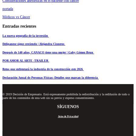
Consideraciones anestésicas en el paciente con cáncer
portada
Médicos vs Cáncer
Entradas recientes
La nueva geografía de la inversión
Delipanese sigue creciendo | Alejandra Cisneros
Después de 140 años, CANACO tiene una mujer | Gaby Gómez Brun
POR AMOR AL ARTE -TRAILER
Retos que enfrentará la industria de la construcción este 2026
Declaración Anual de Personas Físicas: Detalles que marcan la diferencia
© 2019 Decisión de Empresario. Está expresamente prohibida la redistribución y la redifusión de todo o
parte de los contenidos de esta web sin su previo y expreso consentimiento.
SÍGUENOS
Aviso de Privacidad