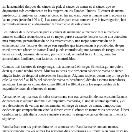
En la actualidad después del cáncer de piel, el cáncer de mama es el cáncer que se
diagnostica más comúnmente en las mujeres en los Estados Unidos. El cáncer de mama
puede ocurrir tanto en los hombres como en las mujeres, pero es mucho más frecuente en
las mujeres (relación 100 a 1). Las campañas para crear conciencia y la investigación, han
permitido avanzar en el diagnóstico y tratamiento de este cáncer.
Los índices de supervivencia para el cáncer de mama han aumentado y el número de
muertes continúa reduciéndose, en su mayor parte a causa de factores como una detección
más temprana, personalización de los tratamientos y una mejor comprensión de la
enfermedad. Los factores de riesgo son aquellos que incrementan la probabilidad de que
usted presente cáncer de mama: Usted puede controlar algunos factores de riesgo, como
beber alcohol, consumo de tabaco, peso corporal, actividad física. Otros, como los
antecedentes familiares, son factores no controlables.
Cuantos más factores de riesgo tenga, más aumentará el riesgo. Sin embargo, no quiere
decir que usted tendrá cáncer. Muchas mujeres que presentan cáncer de mama no tienen
ningún factor de riesgo ni antecedentes familiares. Algunas mujeres tienen mayor riesgo (se
calcula que del 5 al 10 % del cáncer de mama es hereditario) debido a ciertos marcadores
genéticos. Los genes conocidos como BRCA1 o BRCA2 son los responsables de la
mayoría de casos de cánceres de mama.
Actualmente hay maneras de saber si se cuenta con esta alteración de manera sencilla antes
de presentar cualquier síntoma. Los implantes mamarios, el uso de antitranspirantes, y el
uso de sostenes de varillas no incrementan el riesgo de cáncer de mama. Tampoco hay
evidencia que compruebe un vínculo directo entre el cáncer de mama y los pesticidas. Hacer
cambios en tu vida diaria puede ayudarte a reducir tu riesgo de cáncer de mama. Intenta lo
siguiente:
Familiarízate con tus pechos durante un autoexamen. Familiarizarse con sus mamas,
inspeccionando una vez al mes los primeros días posteriores a su regla, o en caso de ya no