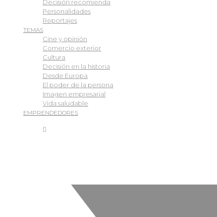
Decisión recomienda
Personalidades
Reportajes
TEMAS
Cine y opinión
Comercio exterior
Cultura
Decisión en la historia
Desde Europa
El poder de la persona
Imagen empresarial
Vida saludable
EMPRENDEDORES