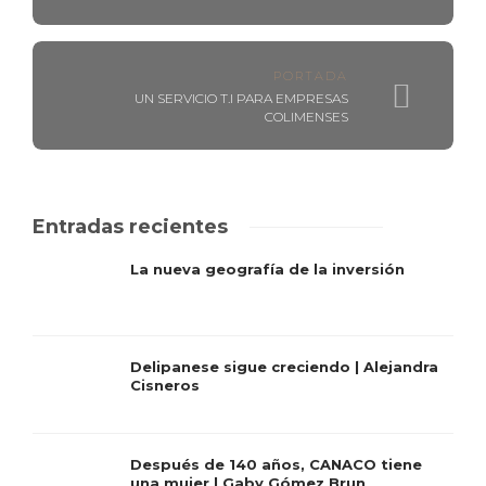
PORTADA
UN SERVICIO T.I PARA EMPRESAS
COLIMENSES
Entradas recientes
La nueva geografía de la inversión
Delipanese sigue creciendo | Alejandra
Cisneros
Después de 140 años, CANACO tiene
una mujer | Gaby Gómez Brun