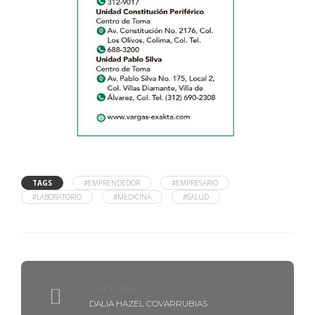
TAGS
#EMPRENDEDOR
#EMPRESARIO
#LABORATORIO
#MEDICINA
#SALUD
CULTURA
DALIA HAZEL COVARRUBIAS