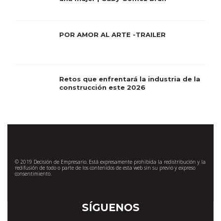
POR AMOR AL ARTE -TRAILER
Retos que enfrentará la industria de la
construcción este 2026
© 2019 Decisión de Empresario. Está expresamente prohibida la redistribución y la
redifusión de todo o parte de los contenidos de esta web sin su previo y expreso
consentimiento.
SÍGUENOS